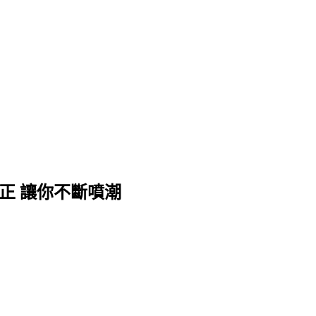
送茶、台中外送茶、彰化外送茶、新竹外送茶、高雄外送茶和台南外
正 讓你不斷噴潮