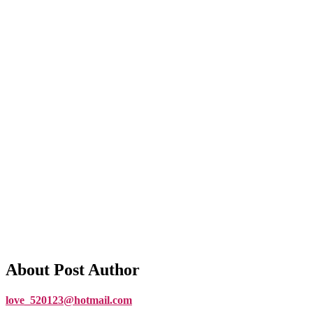
About Post Author
love_520123@hotmail.com