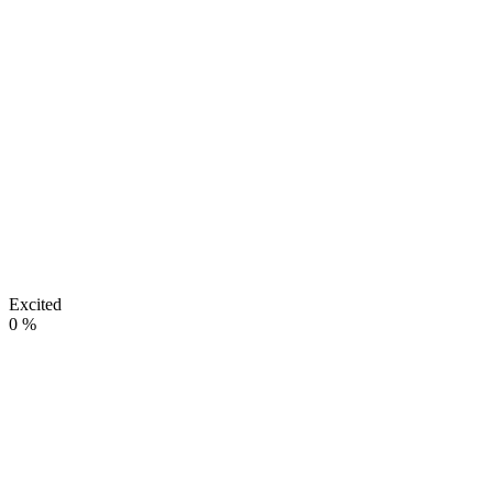
Excited
0
%