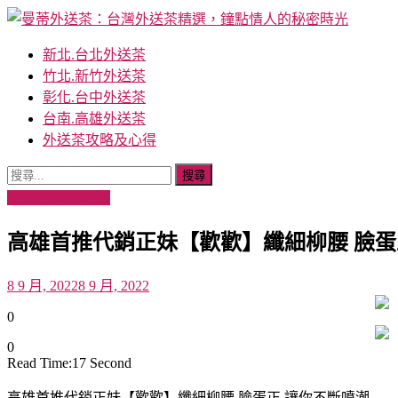
Skip
to
content
曼蒂外送茶：台灣外送茶精選，鐘點情人的秘密時光
Mandy外送茶提供全台灣最高級的外送茶服務，涵蓋台北外
新北.台北外送茶
姐、小模和藝人，為您打造獨特和難忘的體驗。
竹北.新竹外送茶
彰化.台中外送茶
台南.高雄外送茶
外送茶攻略及心得
搜
尋
台南.高雄外送茶
關
高雄首推代銷正妹【歡歡】纖細柳腰 臉蛋
鍵
字:
8 9 月, 2022
8 9 月, 2022
0
0
Read Time:
17 Second
高雄首推代銷正妹【歡歡】纖細柳腰 臉蛋正 讓你不斷噴潮