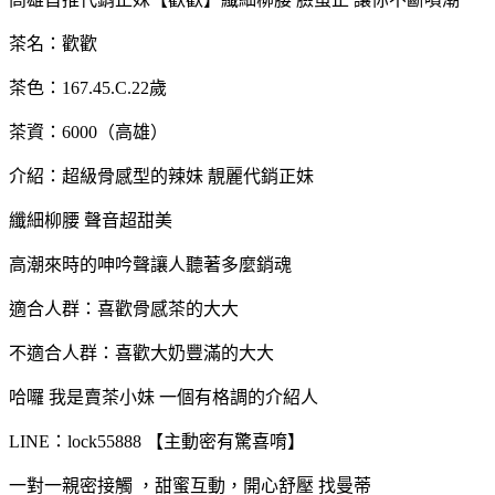
茶名：歡歡
茶色：167.45.C.22歲
茶資：6000（高雄）
介紹：超級骨感型的辣妹 靚麗代銷正妹
纖細柳腰 聲音超甜美
高潮來時的呻吟聲讓人聽著多麼銷魂
適合人群：喜歡骨感茶的大大
不適合人群：喜歡大奶豐滿的大大
哈囉 我是賣茶小妹 一個有格調的介紹人
LINE：lock55888 【主動密有驚喜唷】
一對一親密接觸 ，甜蜜互動，開心舒壓 找曼蒂