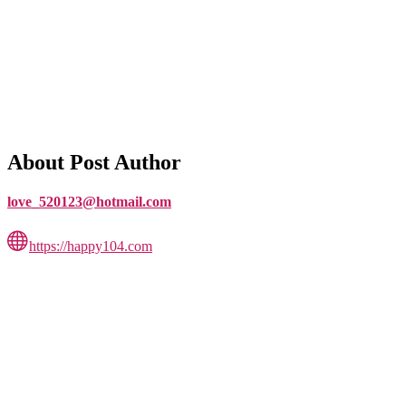
About Post Author
love_520123@hotmail.com
https://happy104.com