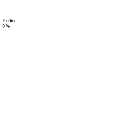
Excited
0
%