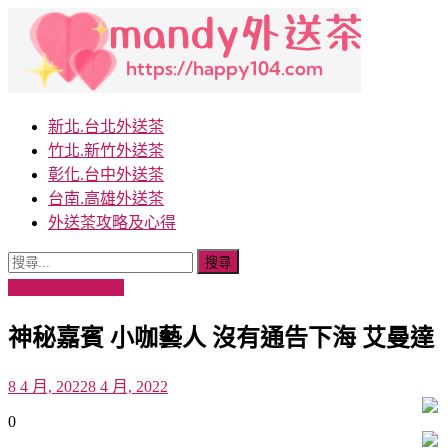
Skip
to
content
曼蒂外送茶：台灣外送茶精選，鐘點情人的秘密時光
Mandy外送茶提供全台灣最高級的外送茶服務，涵蓋台北外
新北.台北外送茶
姐、小模和藝人，為您打造獨特和難忘的體驗。
竹北.新竹外送茶
彰化.台中外送茶
台南.高雄外送茶
外送茶攻略及心得
搜
尋
新北.台北外送茶
關
神秘嘉賓 小咖藝人 沒有通告下海 艾曼達
鍵
字:
8 4 月, 2022
8 4 月, 2022
0