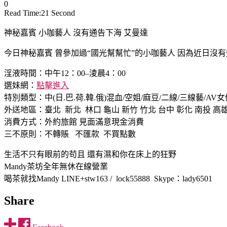
0
Read Time:
21 Second
神秘嘉賓 小咖藝人 沒有通告下海 艾曼達
今日神秘嘉賓 曾參加過“國光幫幫忙”的小咖藝人 因為近日沒有通告又
淫液時間：中午12：00–淩晨4：00
選妹網：
點擊進入
特別類型：中(日.巴.荷.韓.俄)混血/空姐/麻豆/二線/三線藝/AV女
外送地區：臺北 新北 林口 龜山 新竹 竹北 台中 彰化 南投 高
消費方式：外約旅館 見面滿意現金消費
三不原則：不轉賬 不匯款 不買點數
生活不只有眼前的苟且 還有濕和你在床上的狂野
Mandy茶坊全年無休在線營業
喝茶就找Mandy LINE+stw163 / lock55888 Skype：lady6501
Share