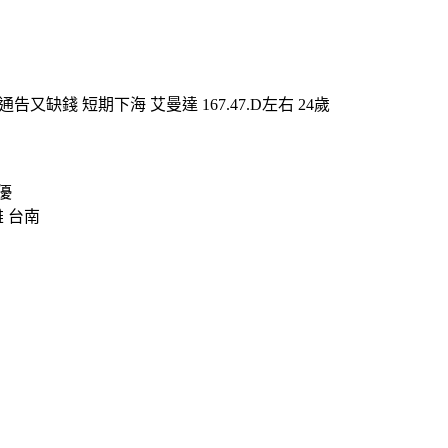
缺錢 短期下海 艾曼達 167.47.D左右 24歲
優
雄 台南