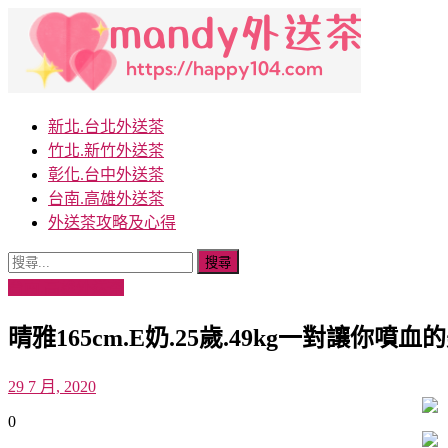
Skip
to
content
曼蒂外送茶：台灣外送茶精選，鐘點情人的秘密時光
Mandy外送茶提供全台灣最高級的外送茶服務，涵蓋台北外
新北.台北外送茶
姐、小模和藝人，為您打造獨特和難忘的體驗。
竹北.新竹外送茶
彰化.台中外送茶
台南.高雄外送茶
外送茶攻略及心得
搜
尋
台南.高雄外送茶
關
晴雅165cm.E奶.25歲.49kg一對讓你噴血
鍵
字:
29 7 月, 2020
0