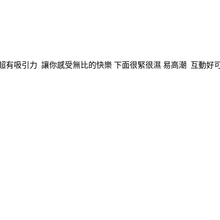
有吸引力 讓你感受無比的快樂 下面很緊很濕 易高潮 互動好可ki