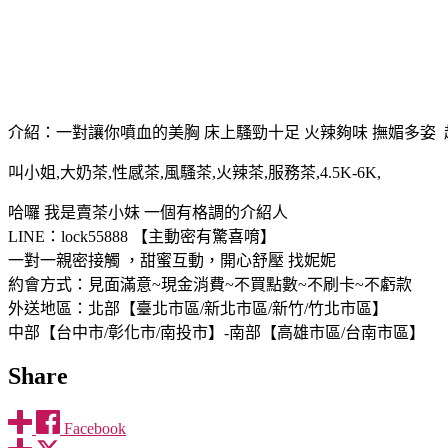
介紹：一對讓你噴血的美胸 床上騷勁十足 火辣夠味 撫媚多姿 超
叫小姐,大奶茶,性感茶,風騷茶,火辣茶,服務茶,4.5K-6K,
哈囉 我是賣茶小妹 一個有格調的介紹人
LINE：lock55888 【主動密有驚喜唷】
一對一親密接觸 ，甜蜜互動，開心舒壓 找妮妮
約會方式：見面滿意~現金消費~不買點數~不刷卡~不虧款
外送地區：北部【臺北市區/新北市區/新竹/竹北市區】
中部【台中市/彰化市/南投市】-南部【高雄市區/台南市區】
Share
Facebook