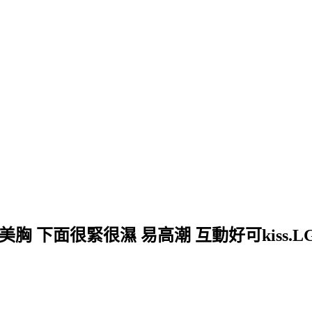
送茶、台中外送茶、彰化外送茶、新竹外送茶、高雄外送茶和台南外
的美胸 下面很緊很濕 易高潮 互動好可kiss.L