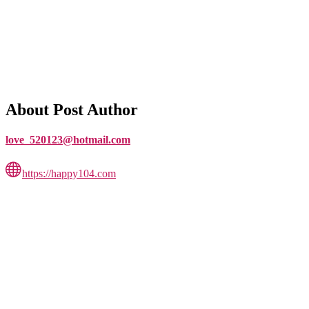
About Post Author
love_520123@hotmail.com
https://happy104.com