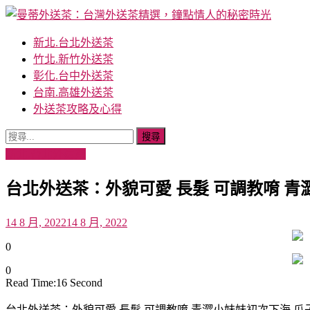
Skip
to
content
曼蒂外送茶：台灣外送茶精選，鐘點情人的秘密時光
Mandy外送茶提供全台灣最高級的外送茶服務，涵蓋台北外
新北.台北外送茶
姐、小模和藝人，為您打造獨特和難忘的體驗。
竹北.新竹外送茶
彰化.台中外送茶
台南.高雄外送茶
外送茶攻略及心得
搜
尋
新北.台北外送茶
關
台北外送茶：外貌可愛 長髮 可調教唷 青
鍵
字:
14 8 月, 2022
14 8 月, 2022
0
0
Read Time:
16 Second
台北外送茶：外貌可愛 長髮 可調教唷 青澀小妹妹初次下海 瓜