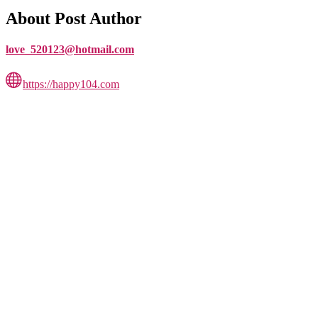
About Post Author
love_520123@hotmail.com
https://happy104.com