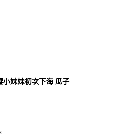
送茶、台中外送茶、彰化外送茶、新竹外送茶、高雄外送茶和台南外
澀小妹妹初次下海 瓜子
子