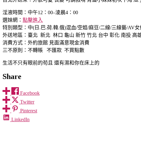
淫液時間：中午12：00–淩晨4：00
選妹網：
點擊進入
特別類型：中(日.巴.荷.韓.俄)混血/空姐/麻豆/二線/三線藝/AV女
外送地區：臺北 新北 林口 龜山 新竹 竹北 台中 彰化 南投 高
消費方式：外約旅館 見面滿意現金消費
三不原則：不轉賬 不匯款 不買點數
生活不只有眼前的苟且 還有濕和你在床上的
Share
Facebook
Twitter
Pinterest
LinkedIn