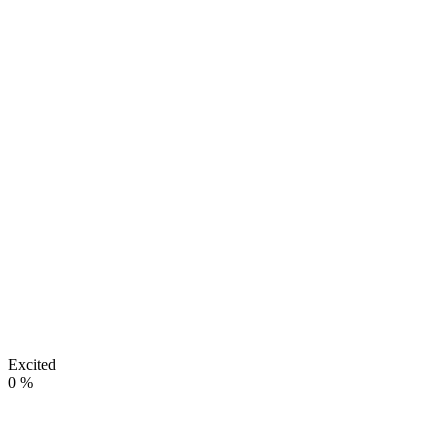
Excited
0
%