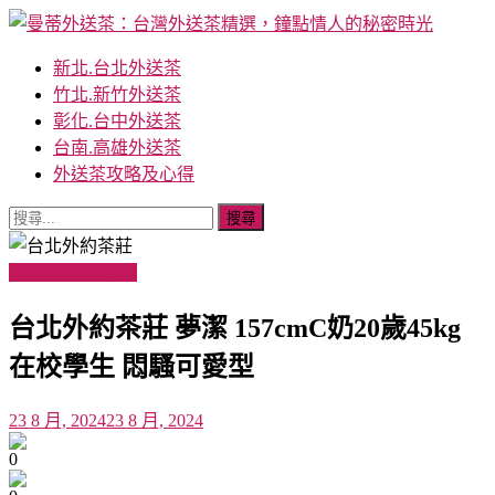
Skip
to
content
曼蒂外送茶：台灣外送茶精選，鐘點情人的秘密時光
Mandy外送茶提供全台灣最高級的外送茶服務，涵蓋台北外送
新北.台北外送茶
茶、台中外送茶、彰化外送茶、新竹外送茶、高雄外送茶和台
竹北.新竹外送茶
南外送茶等地。我們的夥伴包含 AV 女優、學生兼職、上班
彰化.台中外送茶
族、空姐、小模和藝人，為您打造獨特和難忘的體驗。
台南.高雄外送茶
外送茶攻略及心得
搜
尋
關
新北.台北外送茶
鍵
台北外約茶莊 夢潔 157cmC奶20歲45kg
字:
在校學生 悶騷可愛型
23 8 月, 2024
23 8 月, 2024
0