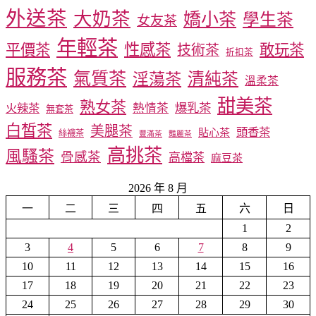
外送茶
大奶茶
嬌小茶
學生茶
女友茶
年輕茶
性感茶
平價茶
敢玩茶
技術茶
折扣茶
服務茶
氣質茶
淫蕩茶
清純茶
溫柔茶
甜美茶
熟女茶
爆乳茶
火辣茶
熱情茶
無套茶
白皙茶
美腿茶
頭香茶
貼心茶
絲襪茶
豐滿茶
豔麗茶
高挑茶
風騷茶
骨感茶
高檔茶
麻豆茶
2026 年 8 月
一
二
三
四
五
六
日
1
2
3
4
5
6
7
8
9
10
11
12
13
14
15
16
17
18
19
20
21
22
23
24
25
26
27
28
29
30