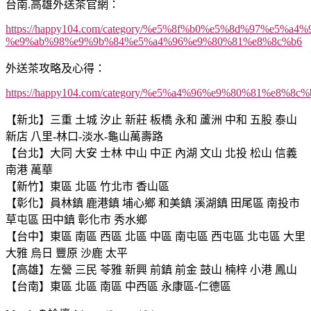
台南.高雄外送茶官網：
https://happy104.com/category/%e5%8f%b0%e5%8d%97%e5%a
%e9%ab%98%e9%9b%84%e5%a4%96%e9%80%81%e8%8c%b6
外送茶攻略及心得：
https://happy104.com/category/%e5%a4%96%e9%80%81%e8
【新北】三重 土城 汐止 新莊 板橋 永和 蘆洲 中和 五股 泰山
新店 八里-林口-淡水-龜山萬壽路
【台北】大同 大安 士林 中山 中正 內湖 文山 北投 松山 信義
南港 萬華
【新竹】東區 北區 竹北市 香山區
【彰化】員林鎮 鹿港鎮 埔心鄉 和美鎮 溪湖鎮 田尾區 南投市
草屯區 田中鎮 彰化市 秀水鄉
【台中】東區 南區 西區 北區 中區 南屯區 西屯區 北屯區 大里
大雅 烏日 豐原 沙鹿 太平
【高雄】左營 三民 苓雅 新興 前鎮 前金 鼓山 楠梓 小港 鳳山
【台南】東區 北區 南區 中西區 永康區-仁德區