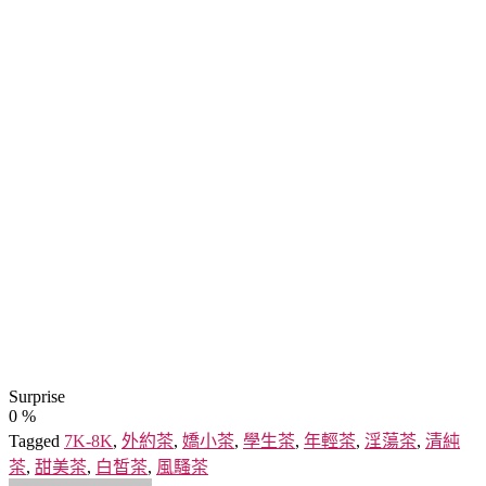
Surprise
0
%
Tagged
7K-8K
,
外約茶
,
嬌小茶
,
學生茶
,
年輕茶
,
淫蕩茶
,
清純
茶
,
甜美茶
,
白皙茶
,
風騷茶