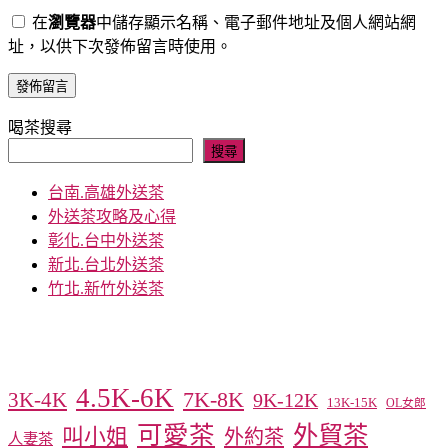
在
瀏覽器
中儲存顯示名稱、電子郵件地址及個人網站網
址，以供下次發佈留言時使用。
喝茶搜尋
搜尋
台南.高雄外送茶
外送茶攻略及心得
彰化.台中外送茶
新北.台北外送茶
竹北.新竹外送茶
4.5K-6K
7K-8K
3K-4K
9K-12K
13K-15K
OL女郎
可愛茶
外貿茶
叫小姐
外約茶
人妻茶