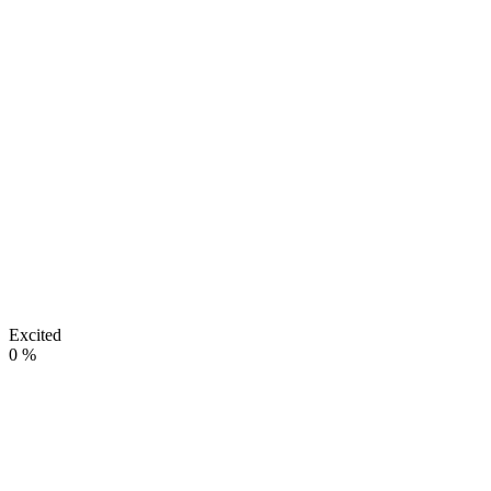
Excited
0
%