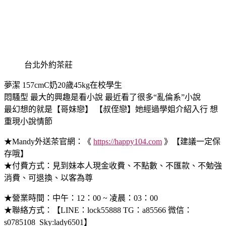
台北外約茶莊
夢潔 157cmC奶20歲45kg在校學生
悶騷型 最大的興趣是看小說 最近看了很多“亂倫系”小說
最幻想的就是【哥妹戀】 【叔侄戀】她經過學姐介紹入行 想
重現小說情節
★Mandy外送茶官網：《
https://happy104.com
》【建議一定保
存哦】
★付費方式：見到妹本人現金收費、不點數、不匯款、不勉強
消費、可退換、以客為尊
★營業時間：中午：12：00 ~ 凌晨：03：00
★聯絡方式：【LINE：lock55888 TG：a85566 微信：
s0785108 Sky:lady6501】