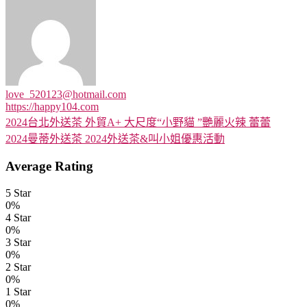
love_520123@hotmail.com
https://happy104.com
2024台北外送茶 外貿A+ 大尺度“小野貓 ”艷麗火辣 蕾蕾
文
2024曼蒂外送茶 2024外送茶&叫小姐優惠活動​
章
Average Rating
導
5 Star
覽
0%
4 Star
0%
3 Star
0%
2 Star
0%
1 Star
0%