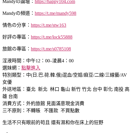
Mandyの論壇：
https://happy104.com
Mandyの頻道：
https://t.me/mandy598
情色の分享：
https://t.me/stw163
好評の專區：
https://t.me/lock55888
旅館の專區：
https://t.me/s0785108
淫液時間：中午12：00–淩晨4：00
選妹網：
點擊進入
特別類型：中(日.巴.荷.韓.俄)混血/空姐/麻豆/二線/三線藝/AV
女優
外送地區：臺北 新北 林口 龜山 新竹 竹北 台中 彰化 南投 高
雄 台南
消費方式：外約旅館 見面滿意現金消費
三不原則：不轉賬 不匯款 不買點數
生活不只有眼前的苟且 還有濕和你在床上的狂野