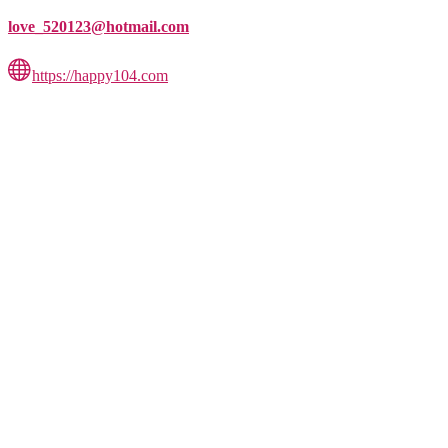
love_520123@hotmail.com
https://happy104.com