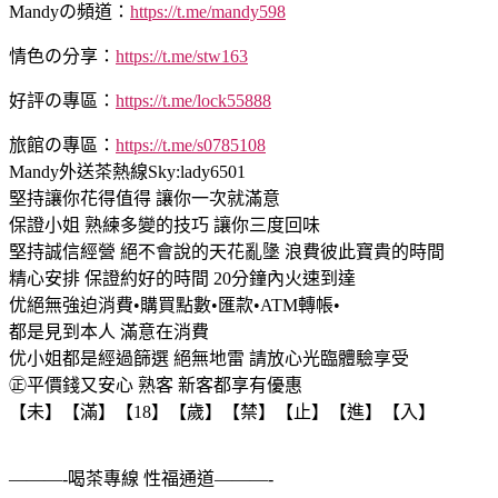
Mandyの頻道：
https://t.me/mandy598
情色の分享：
https://t.me/stw163
好評の專區：
https://t.me/lock55888
旅館の專區：
https://t.me/s0785108
Mandy外送茶熱線Sky:lady6501
堅持讓你花得值得 讓你一次就滿意
保證小姐 熟練多變的技巧 讓你三度回味
堅持誠信經營 絕不會說的天花亂墬 浪費彼此寶貴的時間
精心安排 保證約好的時間 20分鐘內火速到達
优絕無強迫消費•購買點數•匯款•ATM轉帳•
都是見到本人 滿意在消費
优小姐都是經過篩選 絕無地雷 請放心光臨體驗享受
㊣平價錢又安心 熟客 新客都享有優惠
【未】【滿】【18】【歲】【禁】【止】【進】【入】
———-喝茶專線 性福通道———-