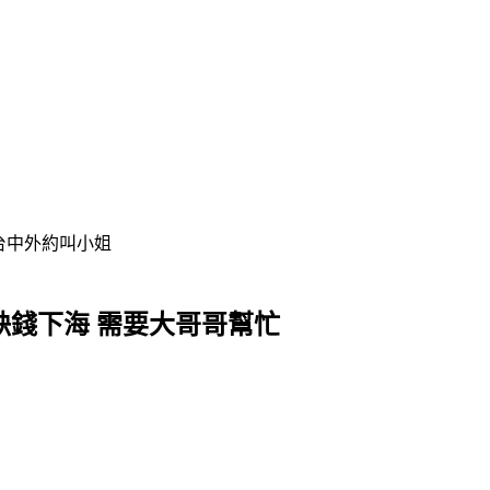
送茶、台中外送茶、彰化外送茶、新竹外送茶、高雄外送茶和台南外
缺錢下海 需要大哥哥幫忙